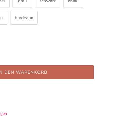
mel
grau
schwarz
khaki
au
bordeaux
IN DEN WARENKORB
ügen