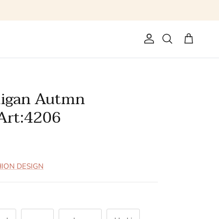
Konto
Einkaufswag
Suchen
digan Autmn
 Art:4206
HION DESIGN