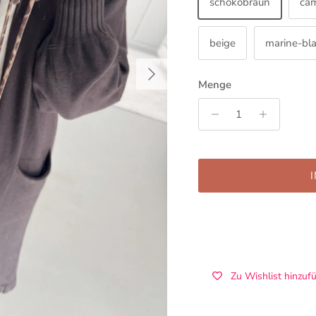
schokobraun
ca
beige
marine-bl
Nächste
Menge
Zu Wishlist hinzuf