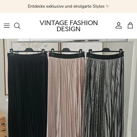
Direkt zum Inhalt
Entdecke exklusive und einzigarte Styles ✨
VINTAGE FASHION
DESIGN
Konto
Ein
Zu Produktinformationen springen