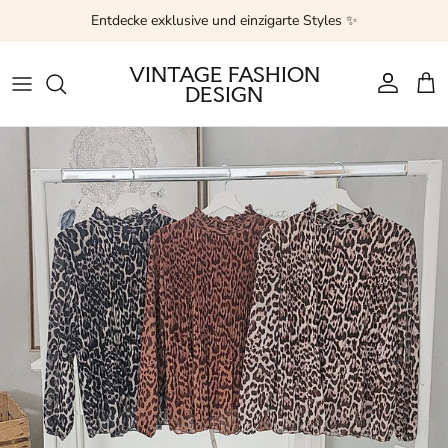
Direkt zum Inhalt
Entdecke exklusive und einzigarte Styles ✨
VINTAGE FASHION
DESIGN
Konto
Ein
Zu Produktinformationen springen