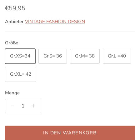
Normaler Preis
€59,95
Anbieter
VINTAGE FASHION DESIGN
Größe
Gr.XS=34
Gr.S= 36
Gr.M= 38
Gr.L =40
Gr.XL= 42
Menge
IN DEN WARENKORB