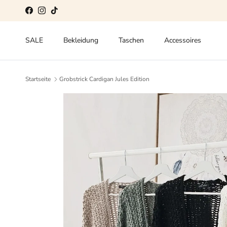
Direkt zum Inhalt
Facebook
Instagram
TikTok
SALE
Bekleidung
Taschen
Accessoires
Startseite
Grobstrick Cardigan Jules Edition
Zu Produktinformationen springen