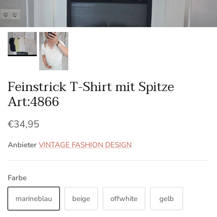
Feinstrick T-Shirt mit Spitze
Art:4866
Normaler Preis
€34,95
Anbieter
VINTAGE FASHION DESIGN
Farbe
marineblau
beige
offwhite
gelb