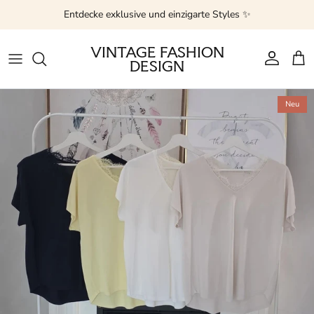
Direkt zum Inhalt
Entdecke exklusive und einzigarte Styles ✨
VINTAGE FASHION
DESIGN
Konto
Ein
Zu Produktinformationen springen
Neu